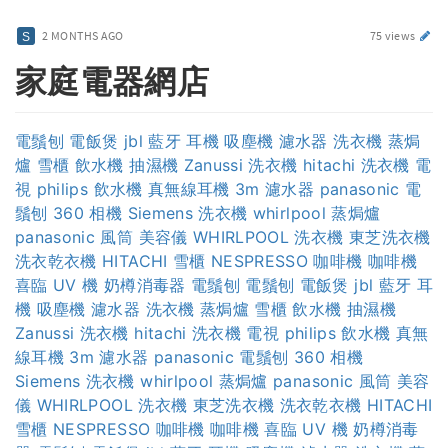
2 MONTHS AGO
75 views
家庭電器網店
電鬚刨
電飯煲
jbl 藍牙 耳機
吸塵機
濾水器
洗衣機
蒸焗
爐
雪櫃
飲水機
抽濕機
Zanussi 洗衣機
hitachi 洗衣機
電
視
philips 飲水機
真無線耳機
3m 濾水器
panasonic 電
鬚刨
360 相機
Siemens 洗衣機
whirlpool 蒸焗爐
panasonic 風筒
美容儀
WHIRLPOOL 洗衣機
東芝洗衣機
洗衣乾衣機
HITACHI 雪櫃
NESPRESSO 咖啡機
咖啡機
喜臨 UV 機
奶樽消毒器
電鬚刨
電鬚刨
電飯煲
jbl 藍牙 耳
機
吸塵機
濾水器
洗衣機
蒸焗爐
雪櫃
飲水機
抽濕機
Zanussi 洗衣機
hitachi 洗衣機
電視
philips 飲水機
真無
線耳機
3m 濾水器
panasonic 電鬚刨
360 相機
Siemens 洗衣機
whirlpool 蒸焗爐
panasonic 風筒
美容
儀
WHIRLPOOL 洗衣機
東芝洗衣機
洗衣乾衣機
HITACHI
雪櫃
NESPRESSO 咖啡機
咖啡機
喜臨 UV 機
奶樽消毒