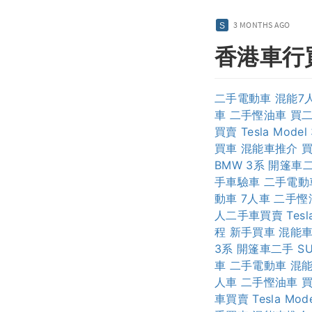
3 MONTHS AGO
香港車行
二手電動車
混能7
車
二手慳油車
買
買賣
Tesla Model
買車
混能車推介
BMW 3系
開篷車
手車驗車
二手電動
動車
7人車
二手慳
人二手車買賣
Tesl
程
新手買車
混能
3系
開篷車二手
S
車
二手電動車
混能
人車
二手慳油車
車買賣
Tesla Mode