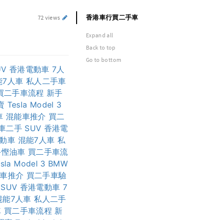
香港車行買二手車
72 views
Expand all
Back to top
Go to bottom
UV
香港電動車
7人
能7人車
私人二手車
買二手車流程
新手
賣
Tesla Model 3
車
混能車推介
買二
車二手
SUV
香港電
動車
混能7人車
私
手慳油車
買二手車流
sla Model 3
BMW
車推介
買二手車驗
SUV
香港電動車
7
混能7人車
私人二手
車
買二手車流程
新