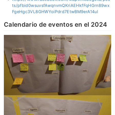
ts/pfbid0wsuvsfAwqnvmQKriAEHkfFqHGrn89wx
FgeHgc3VL8GHWYoiPdrd7EtwBM9erA14ul
Calendario de eventos en el 2024