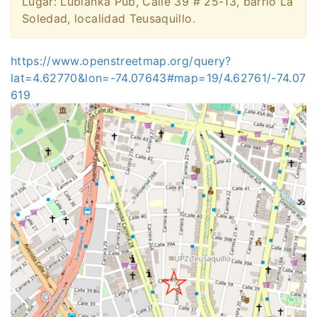
Lugar: Lubianka Pub, Calle 39 # 25-13, barrio La
Soledad, localidad Teusaquillo.
https://www.openstreetmap.org/query?
lat=4.62770&lon=-74.07643#map=19/4.62761/-74.07
619