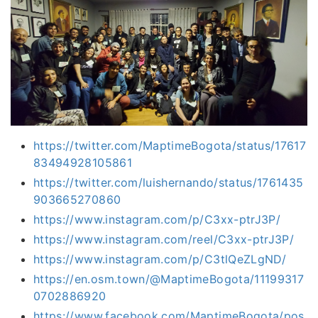
https://twitter.com/MaptimeBogota/status/17617
83494928105861
https://twitter.com/luishernando/status/1761435
903665270860
https://www.instagram.com/p/C3xx-ptrJ3P/
https://www.instagram.com/reel/C3xx-ptrJ3P/
https://www.instagram.com/p/C3tlQeZLgND/
https://en.osm.town/@MaptimeBogota/11199317
0702886920
https://www.facebook.com/MaptimeBogota/pos