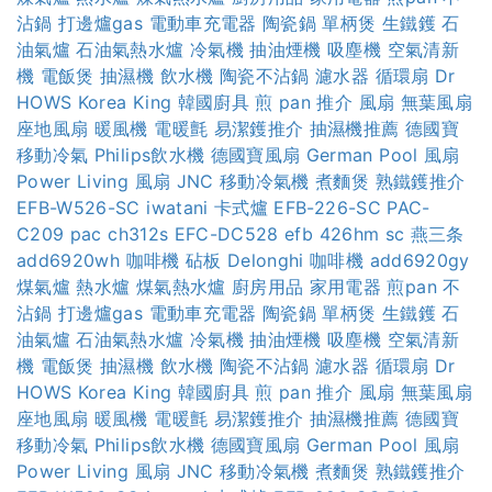
沾鍋
打邊爐gas
電動車充電器
陶瓷鍋
單柄煲
生鐵鑊
石
油氣爐
石油氣熱水爐
冷氣機
抽油煙機
吸塵機
空氣清新
機
電飯煲
抽濕機
飲水機
陶瓷不沾鍋
濾水器
循環扇
Dr
HOWS
Korea King
韓國廚具
煎 pan 推介
風扇
無葉風扇
座地風扇
暖風機
電暖氈
易潔鑊推介
抽濕機推薦
德國寶
移動冷氣
Philips飲水機
德國寶風扇
German Pool 風扇
Power Living 風扇
JNC 移動冷氣機
煮麵煲
熟鐵鑊推介
EFB-W526-SC
iwatani 卡式爐
EFB-226-SC
PAC-
C209
pac ch312s
EFC-DC528
efb 426hm sc
燕三条
add6920wh
咖啡機
砧板
Delonghi 咖啡機
add6920gy
煤氣爐
熱水爐
煤氣熱水爐
廚房用品
家用電器
煎pan
不
沾鍋
打邊爐gas
電動車充電器
陶瓷鍋
單柄煲
生鐵鑊
石
油氣爐
石油氣熱水爐
冷氣機
抽油煙機
吸塵機
空氣清新
機
電飯煲
抽濕機
飲水機
陶瓷不沾鍋
濾水器
循環扇
Dr
HOWS
Korea King
韓國廚具
煎 pan 推介
風扇
無葉風扇
座地風扇
暖風機
電暖氈
易潔鑊推介
抽濕機推薦
德國寶
移動冷氣
Philips飲水機
德國寶風扇
German Pool 風扇
Power Living 風扇
JNC 移動冷氣機
煮麵煲
熟鐵鑊推介