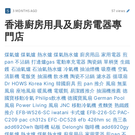
3 MONTHS AGO
57 views
香港廚房用具及廚房電器專
門店
煤氣爐
煤氣爐
熱水爐
煤氣熱水爐
廚房用品
家用電器
煎
pan
不沾鍋
打邊爐gas
電動車充電器
陶瓷鍋
單柄煲
生鐵
鑊
石油氣爐
石油氣熱水爐
冷氣機
抽油煙機
吸塵機
空氣
清新機
電飯煲
抽濕機
飲水機
陶瓷不沾鍋
濾水器
循環扇
Dr HOWS
Korea King
韓國廚具
煎 pan 推介
風扇
無葉
風扇
座地風扇
暖風機
電暖氈
易潔鑊推介
抽濕機推薦
德
國寶移動冷氣
Philips飲水機
德國寶風扇
German Pool
風扇
Power Living 風扇
JNC 移動冷氣機
煮麵煲
熟鐵鑊
推介
EFB-W526-SC
iwatani 卡式爐
EFB-226-SC
PAC-
C209
pac ch312s
EFC-DC528
efb 426hm sc
燕三条
add6920wh
咖啡機
砧板
Delonghi 咖啡機
add6920gy
煤氣爐
熱水爐
煤氣熱水爐
廚房用品
家用電器
煎pan
不