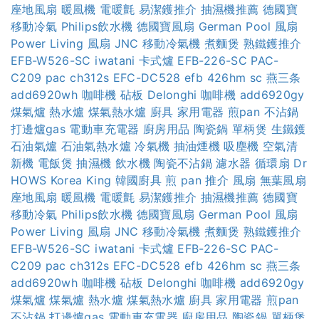
座地風扇
暖風機
電暖氈
易潔鑊推介
抽濕機推薦
德國寶
移動冷氣
Philips飲水機
德國寶風扇
German Pool 風扇
Power Living 風扇
JNC 移動冷氣機
煮麵煲
熟鐵鑊推介
EFB-W526-SC
iwatani 卡式爐
EFB-226-SC
PAC-
C209
pac ch312s
EFC-DC528
efb 426hm sc
燕三条
add6920wh
咖啡機
砧板
Delonghi 咖啡機
add6920gy
煤氣爐
熱水爐
煤氣熱水爐
廚具
家用電器
煎pan
不沾鍋
打邊爐gas
電動車充電器
廚房用品
陶瓷鍋
單柄煲
生鐵鑊
石油氣爐
石油氣熱水爐
冷氣機
抽油煙機
吸塵機
空氣清
新機
電飯煲
抽濕機
飲水機
陶瓷不沾鍋
濾水器
循環扇
Dr
HOWS
Korea King
韓國廚具
煎 pan 推介
風扇
無葉風扇
座地風扇
暖風機
電暖氈
易潔鑊推介
抽濕機推薦
德國寶
移動冷氣
Philips飲水機
德國寶風扇
German Pool 風扇
Power Living 風扇
JNC 移動冷氣機
煮麵煲
熟鐵鑊推介
EFB-W526-SC
iwatani 卡式爐
EFB-226-SC
PAC-
C209
pac ch312s
EFC-DC528
efb 426hm sc
燕三条
add6920wh
咖啡機
砧板
Delonghi 咖啡機
add6920gy
煤氣爐
煤氣爐
熱水爐
煤氣熱水爐
廚具
家用電器
煎pan
不沾鍋
打邊爐gas
電動車充電器
廚房用品
陶瓷鍋
單柄煲