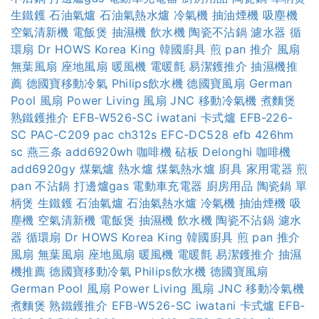
生鐵鑊
石油氣爐
石油氣熱水爐
冷氣機
抽油煙機
吸塵機
空氣清新機
電飯煲
抽濕機
飲水機
陶瓷不沾鍋
濾水器
循
環扇
Dr HOWS
Korea King
韓國廚具
煎 pan 推介
風扇
無葉風扇
座地風扇
暖風機
電暖氈
易潔鑊推介
抽濕機推
薦
德國寶移動冷氣
Philips飲水機
德國寶風扇
German
Pool 風扇
Power Living 風扇
JNC 移動冷氣機
煮麵煲
熟鐵鑊推介
EFB-W526-SC
iwatani 卡式爐
EFB-226-
SC
PAC-C209
pac ch312s
EFC-DC528
efb 426hm
sc
燕三条
add6920wh
咖啡機
砧板
Delonghi 咖啡機
add6920gy
煤氣爐
熱水爐
煤氣熱水爐
廚具
家用電器
煎
pan
不沾鍋
打邊爐gas
電動車充電器
廚房用品
陶瓷鍋
單
柄煲
生鐵鑊
石油氣爐
石油氣熱水爐
冷氣機
抽油煙機
吸
塵機
空氣清新機
電飯煲
抽濕機
飲水機
陶瓷不沾鍋
濾水
器
循環扇
Dr HOWS
Korea King
韓國廚具
煎 pan 推介
風扇
無葉風扇
座地風扇
暖風機
電暖氈
易潔鑊推介
抽濕
機推薦
德國寶移動冷氣
Philips飲水機
德國寶風扇
German Pool 風扇
Power Living 風扇
JNC 移動冷氣機
煮麵煲
熟鐵鑊推介
EFB-W526-SC
iwatani 卡式爐
EFB-