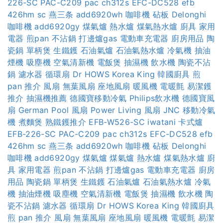
226-SC
PAC-C209
pac ch312s
EFC-DC528
efb
426hm sc
燕三条
add6920wh
咖啡機
砧板
Delonghi
咖啡機
add6920gy
煤氣爐
熱水爐
煤氣熱水爐
廚具
家用
電器
煎pan
不沾鍋
打邊爐gas
電動車充電器
廚房用品
陶
瓷鍋
單柄煲
生鐵鑊
石油氣爐
石油氣熱水爐
冷氣機
抽油
煙機
吸塵機
空氣清新機
電飯煲
抽濕機
飲水機
陶瓷不沾
鍋
濾水器
循環扇
Dr HOWS
Korea King
韓國廚具
煎
pan 推介
風扇
無葉風扇
座地風扇
暖風機
電暖氈
易潔鑊
推介
抽濕機推薦
德國寶移動冷氣
Philips飲水機
德國寶風
扇
German Pool 風扇
Power Living 風扇
JNC 移動冷氣
機
煮麵煲
熟鐵鑊推介
EFB-W526-SC
iwatani 卡式爐
EFB-226-SC
PAC-C209
pac ch312s
EFC-DC528
efb
426hm sc
燕三条
add6920wh
咖啡機
砧板
Delonghi
咖啡機
add6920gy
煤氣爐
煤氣爐
熱水爐
煤氣熱水爐
廚
具
家用電器
煎pan
不沾鍋
打邊爐gas
電動車充電器
廚房
用品
陶瓷鍋
單柄煲
生鐵鑊
石油氣爐
石油氣熱水爐
冷氣
機
抽油煙機
吸塵機
空氣清新機
電飯煲
抽濕機
飲水機
陶
瓷不沾鍋
濾水器
循環扇
Dr HOWS
Korea King
韓國廚具
煎 pan 推介
風扇
無葉風扇
座地風扇
暖風機
電暖氈
易潔