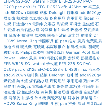
EFB-W526-SC
iwatani 卡式爐
EFB-226-SC
PAC-
C209
pac ch312s
EFC-DC528
efb 426hm sc
燕三条
add6920wh
咖啡機
砧板
Delonghi 咖啡機
add6920gy
煤氣爐
熱水爐
煤氣熱水爐
廚房用品
家用電器
煎pan
不
沾鍋
打邊爐gas
電動車充電器
陶瓷鍋
單柄煲
生鐵鑊
石
油氣爐
石油氣熱水爐
冷氣機
抽油煙機
吸塵機
空氣清新
機
電飯煲
抽濕機
飲水機
陶瓷不沾鍋
濾水器
循環扇
Dr
HOWS
Korea King
韓國廚具
煎 pan 推介
風扇
無葉風扇
座地風扇
暖風機
電暖氈
易潔鑊推介
抽濕機推薦
德國寶
移動冷氣
Philips飲水機
德國寶風扇
German Pool 風扇
Power Living 風扇
JNC 移動冷氣機
煮麵煲
熟鐵鑊推介
EFB-W526-SC
iwatani 卡式爐
EFB-226-SC
PAC-
C209
pac ch312s
EFC-DC528
efb 426hm sc
燕三条
add6920wh
咖啡機
砧板
Delonghi 咖啡機
add6920gy
煤氣爐
熱水爐
煤氣熱水爐
廚房用品
家用電器
煎pan
不
沾鍋
打邊爐gas
電動車充電器
陶瓷鍋
單柄煲
生鐵鑊
石
油氣爐
石油氣熱水爐
冷氣機
抽油煙機
吸塵機
空氣清新
機
電飯煲
抽濕機
飲水機
陶瓷不沾鍋
濾水器
循環扇
Dr
HOWS
Korea King
韓國廚具
煎 pan 推介
風扇
無葉風扇